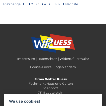
Vorherige
1
2
3
4
…
17
Nächste
Impressum
Datenschutz
Widerruf-Formular
Cookie-Einstellungen ändern
Firma Walter Ruess
Fachmarkt Haus und Garten
Viehhof 2
73111 Lauterstein
Telefon: 07332 / 3337
We use cookies!
Telefax: 07332 / 3267