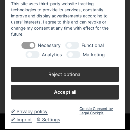
This site uses third-party website tracking
E-Mail:
info(at)wruess.de
technologies to provide its services, constantly
improve and display advertisements according to
Öffnungszeiten:
users' interests. I agree to this and can revoke or
Montag - Freitag:
change my consent at any time with effect for the
8.30 - 12.30 Uhr
future.
14.00 - 18.00 Uhr
Necessary
Functional
Samstag:
8.30 - 12.30 Uhr
Analytics
Marketing
Wir sind Partner der:
Reject optional
Accept all
Cookie Consent by
Privacy policy
Legal Cockpit
Imprint
Settings
Wir sind einer von über 150 ausgefuxxten
Märkten!