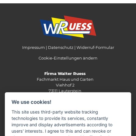
Impressum
Datenschutz
Widerruf-Formular
Cookie-Einstellungen ändern
Firma Walter Ruess
Fachmarkt Haus und Garten
Viehhof 2
73111 Lauterstein
Telefon: 07332 / 3337
We use cookies!
Telefax: 07332 / 3267
This site uses third-party website tracking
E-Mail:
info(at)wruess.de
technologies to provide its services, constantly
improve and display advertisements according to
Öffnungszeiten:
users' interests. I agree to this and can revoke or
Montag - Freitag: