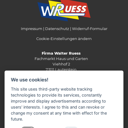
Impressum
Datenschutz
Widerruf-Formular
Cookie-Einstellungen ändern
Firma Walter Ruess
Fachmarkt Haus und Garten
Viehhof 2
73111 Lauterstein
We use cookies!
Telefon: 07332 / 3337
Telefax: 07332 / 3267
This site uses third-party website tracking
E-Mail:
info(at)wruess.de
technologies to provide its services, constantly
improve and display advertisements according to
Öffnungszeiten:
users' interests. I agree to this and can revoke or
Montag - Freitag:
change my consent at any time with effect for the
8.30 - 12.30 Uhr
future.
14.00 - 18.00 Uhr