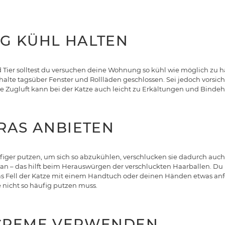
G KÜHL HALTEN
 Tier solltest du versuchen deine Wohnung so kühl wie möglich zu h
te tagsüber Fenster und Rollläden geschlossen. Sei jedoch vorsic
kte Zugluft kann bei der Katze auch leicht zu Erkältungen und Bind
GRAS ANBIETEN
ufiger putzen, um sich so abzukühlen, verschlucken sie dadurch auch
n – das hilft beim Herauswürgen der verschluckten Haarballen. Du 
 Fell der Katze mit einem Handtuch oder deinen Händen etwas anf
e nicht so häufig putzen muss.
NCREME VERWENDEN