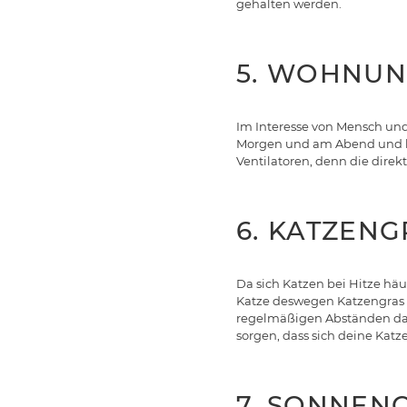
gehalten werden.
5. WOHNUN
Im Interesse von Mensch und
Morgen und am Abend und hal
Ventilatoren, denn die dire
6. KATZEN
Da sich Katzen bei Hitze hä
Katze deswegen Katzengras a
regelmäßigen Abständen das
sorgen, dass sich deine Katz
7. SONNE