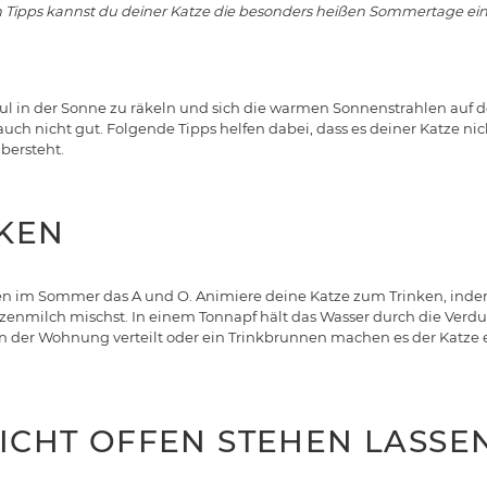
 Tipps kannst du deiner Katze die besonders heißen Sommertage ein 
faul in der Sonne zu räkeln und sich die warmen Sonnenstrahlen auf
t auch nicht gut. Folgende Tipps helfen dabei, dass es deiner Katze nic
ersteht.
NKEN
inken im Sommer das A und O. Animiere deine Katze zum Trinken, ind
tzenmilch mischst. In einem Tonnapf hält das Wasser durch die Verd
in der Wohnung verteilt oder ein Trinkbrunnen machen es der Katze 
NICHT OFFEN STEHEN LASSE