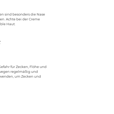
n sind besonders die Nase
en. Achte bei der Creme
ible Haut.
P
efahr für Zecken, Flöhe und
swegen regelmäßig und
verwenden, um Zecken und