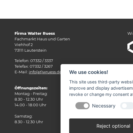
Firma Walter Ruess
Wi
Fachmarkt Haus und Garten
Viehhof 2
73111 Lauterstein
Telefon: 07332 / 3337
Telefax: 07332 / 3267
We use cookies!
E-Mail:
info(at)wruess.de
This site uses third-party websi
Öffnungszeiten:
improve and display advertisemen
Montag - Freitag:
revoke or change my consent at 
8.30 - 12.30 Uhr
14.00 - 18.00 Uhr
Necessary
Samstag:
8.30 - 12.30 Uhr
Reject optional