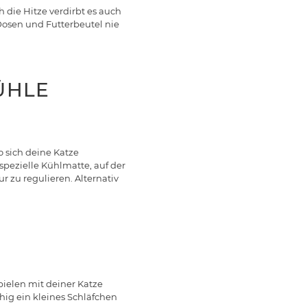
 die Hitze verdirbt es auch
 Dosen und Futterbeutel nie
ÜHLE
 sich deine Katze
pezielle Kühlmatte, auf der
r zu regulieren. Alternativ
ielen mit deiner Katze
ig ein kleines Schläfchen