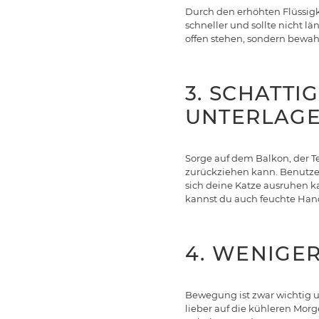
Durch den erhöhten Flüssigk
schneller und sollte nicht l
offen stehen, sondern bewahr
3. SCHATTI
UNTERLAG
Sorge auf dem Balkon, der T
zurückziehen kann. Benutze 
sich deine Katze ausruhen ka
kannst du auch feuchte Han
4. WENIGE
Bewegung ist zwar wichtig u
lieber auf die kühleren Mor