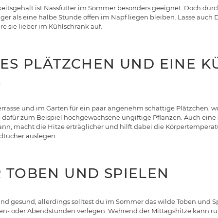
eitsgehalt ist Nassfutter im Sommer besonders geeignet. Doch durch
änger als eine halbe Stunde offen im Napf liegen bleiben. Lasse auch
e sie lieber im Kühlschrank auf.
GES PLÄTZCHEN UND EINE K
E
errasse und im Garten für ein paar angenehm schattige Plätzchen, wo
dafür zum Beispiel hochgewachsene ungiftige Pflanzen. Auch eine s
nn, macht die Hitze erträglicher und hilft dabei die Körpertemperatu
dtücher auslegen.
R TOBEN UND SPIELEN
nd gesund, allerdings solltest du im Sommer das wilde Toben und Sp
gen- oder Abendstunden verlegen. Während der Mittagshitze kann ruh